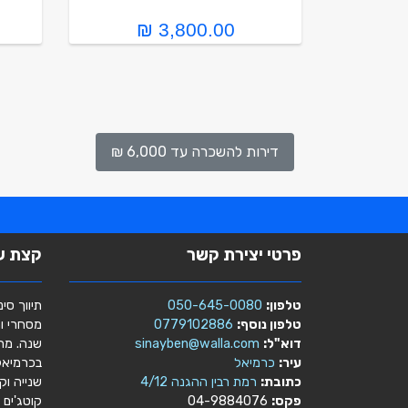
3,800.00 ₪
דירות להשכרה עד 6,000 ₪
פרטי יצירת קשר
קצת על
טלפון:
050-645-0080
תיווך סינ
טלפון נוסף:
0779102886
דוא"ל:
sinayben@walla.com
שנה. מתו
עיר:
כרמיאל
בכרמיאל:
כתובת:
רמת רבין ההגנה 4/12
שנייה וק
פקס:
04-9884076
קוטג'ים 