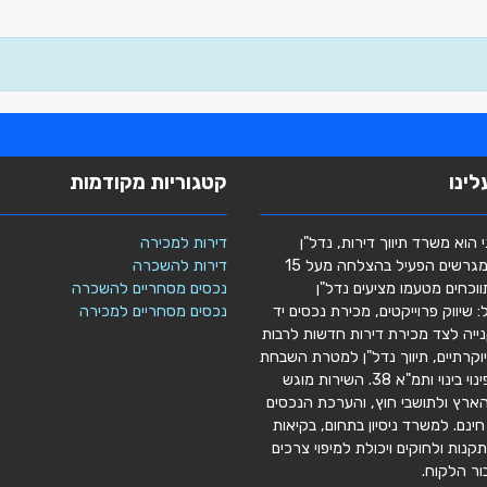
ינו
קטגוריות מקודמות
י הוא משרד תיווך דירות, נדל"ן
דירות למכירה
מסחרי ומגרשים הפעיל בהצלחה מעל 15
דירות להשכרה
וכחים מטעמו מציעים נדל"ן
נכסים מסחריים להשכרה
 שיווק פרוייקטים, מכירת נכסים יד
נכסים מסחריים למכירה
נייה לצד מכירת דירות חדשות לרבות
יוקרתיים, תיווך נדל"ן למטרת השבחת
נכסים, פינוי בינוי ותמ"א 38. השירות מוגש
ארץ ולתושבי חוץ, והערכת הנכסים
ינם. למשרד ניסיון בתחום, בקיאות
נות ולחוקים ויכולת למיפוי צרכים
ור הלקוח.