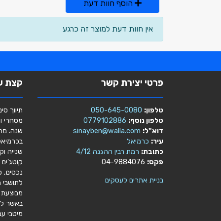
הוסף חוות דעת
אין חוות דעת למוצר זה כרגע
פרטי יצירת קשר
קצת על
טלפון:
050-645-0080
תיווך סינ
טלפון נוסף:
0779102886
דוא"ל:
sinayben@walla.com
שנה. מתו
עיר:
כרמיאל
בכרמיאל:
כתובת:
רמת רבין ההגנה 4/12
שנייה וק
פקס:
04-9884076
קוטג'ים 
בניית אתרים לעסקים
לתושבי ה
מבוצעת ח
באשר לתק
מיטבי עב