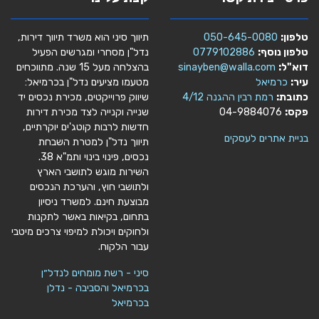
טלפון:
050-645-0080
תיווך סיני הוא משרד תיווך דירות,
טלפון נוסף:
0779102886
נדל"ן מסחרי ומגרשים הפעיל
דוא"ל:
sinayben@walla.com
בהצלחה מעל 15 שנה. מתווכחים
עיר:
כרמיאל
מטעמו מציעים נדל"ן בכרמיאל:
כתובת:
רמת רבין ההגנה 4/12
שיווק פרוייקטים, מכירת נכסים יד
פקס:
04-9884076
שנייה וקנייה לצד מכירת דירות
חדשות לרבות קוטג'ים יוקרתיים,
בניית אתרים לעסקים
תיווך נדל"ן למטרת השבחת
נכסים, פינוי בינוי ותמ"א 38.
השירות מוגש לתושבי הארץ
ולתושבי חוץ, והערכת הנכסים
מבוצעת חינם. למשרד ניסיון
בתחום, בקיאות באשר לתקנות
ולחוקים ויכולת למיפוי צרכים מיטבי
עבור הלקוח.
סיני - רשת מומחים לנדל״ן
בכרמיאל והסביבה - נדלן
בכרמיאל