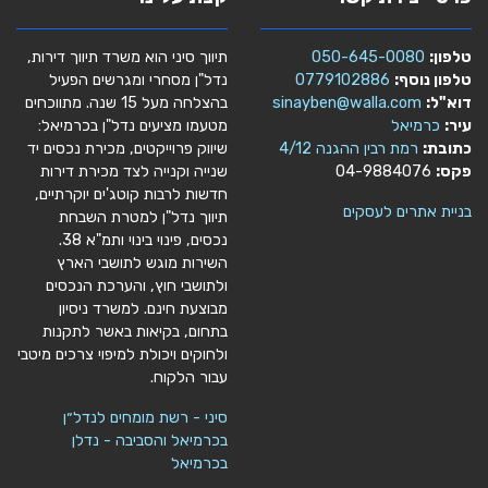
טלפון:
050-645-0080
תיווך סיני הוא משרד תיווך דירות,
טלפון נוסף:
0779102886
נדל"ן מסחרי ומגרשים הפעיל
דוא"ל:
sinayben@walla.com
בהצלחה מעל 15 שנה. מתווכחים
עיר:
כרמיאל
מטעמו מציעים נדל"ן בכרמיאל:
כתובת:
רמת רבין ההגנה 4/12
שיווק פרוייקטים, מכירת נכסים יד
פקס:
04-9884076
שנייה וקנייה לצד מכירת דירות
חדשות לרבות קוטג'ים יוקרתיים,
בניית אתרים לעסקים
תיווך נדל"ן למטרת השבחת
נכסים, פינוי בינוי ותמ"א 38.
השירות מוגש לתושבי הארץ
ולתושבי חוץ, והערכת הנכסים
מבוצעת חינם. למשרד ניסיון
בתחום, בקיאות באשר לתקנות
ולחוקים ויכולת למיפוי צרכים מיטבי
עבור הלקוח.
סיני - רשת מומחים לנדל״ן
בכרמיאל והסביבה - נדלן
בכרמיאל